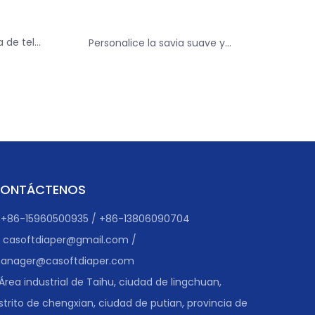
a de tela
Personalice la savia suave y
 de la
transpirable debajo del cuidado
personal para el cuidado personal
ONTÁCTENOS
+86-15960500935 / +86-13806090704
casoftdiaper@gmail.com
/
anager@casoftdiaper.com
Área industrial de Taihu, ciudad de lingchuan,
strito de chengxian, ciudad de putian, provincia de