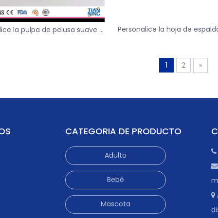
Personalice la hoja de espald
ice la pulpa de pelusa suave y
suave y transpirable debajo
rable debajo de la almohadilla
almohadilla utilizada
el entrenamiento para bebés
1
2
»
DOS
CATEGORIA DE PRODUCTO
C

Adulto

Bebé
m

Mascota
di