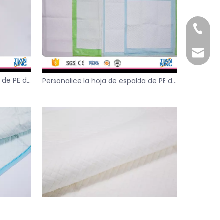
+86-15
+86-13
casoft
manage
 de PE de
Personalice la hoja de espalda de PE de
e la
colchón de chucks debajo de la
os
almohadilla para la familia del hospital