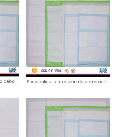
co debajo
Personalice la atención de enfermería
entes de
higiénica no tejida debajo de la
almohadilla para el cuidado personal