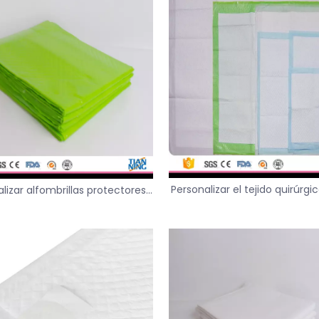
Personalizar el tejido quirúrgi
lizar alfombrillas protectores
de la almohadilla para paci
pa de pelusa debajo de la
edad avanzada
hadilla para la alfombra de
pañales de mascotas