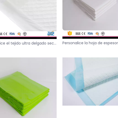
Personalice la hoja de espesor
ice el tejido ultra delgado seco
agua engrosada debajo d
de la almohadilla para adultos
almohadilla para adult