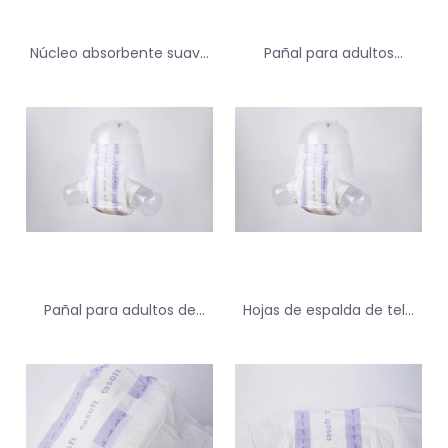
Núcleo absorbente suave
Pañal para adultos
y cómodo pañal adulto
desechable pulpa de
para dormir
pulpa transpirable con
cintura elástica
Pañal para adultos de
Hojas de espalda de tela
gran tamaño de pulpa
de alto gramo de peso
impresa personalizada
lindo para adultos
para ancianos para
ancianos