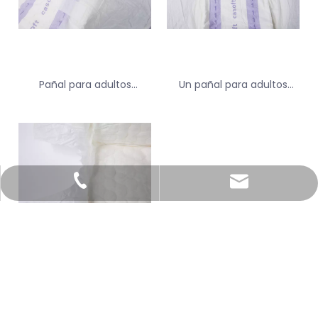
Pañal para adultos
Un pañal para adultos
desechable con la hoja de
cómodo de tela no tejida
retroceso con FDA
de grado para pantalones
casoftdiaper@gmail.com
+86-15960500935
manager@casoftdiaper.com
+86-13806090704
Comfort Velcro Cape
Phyper para adultos
cómodo con FDA