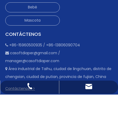
Bebé
Mascota
CONTÁCTENOS
+86-15960500935 / +86-13806090704

casoftdiaper@gmail.com
/

manager@casoftdiaper.com
Área industrial de Taihu, ciudad de lingchuan, distrito de

chengxian, ciudad de putian, provincia de fujian, China
casoftdiaper@gmail.com
+86-15960500935
Contáctenos >>
manager@casoftdiaper.com
+86-13806090704
Derechos de autor © 2022 Fujian Putian Kaida Hygienic
products Industry Co., Ltd. Apoyado por
Leadong
.
Sitemap