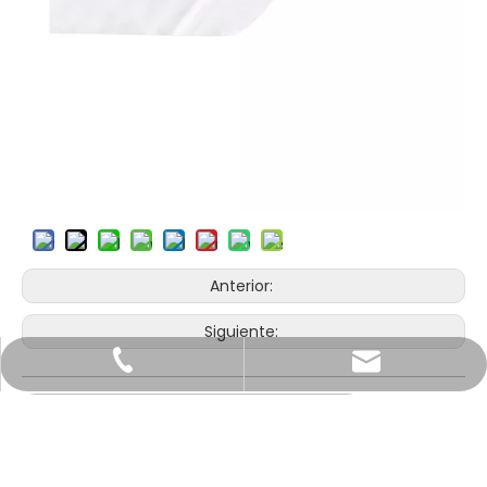
Anterior:
Siguiente:
casoftdiaper@gmail.com
+86-15960500935
Pañal para mascotas de un solo tamaño
manager@casoftdiaper.com
+86-13806090704
Pañal hipoalergénico
Pañal de mascotas de poliéster