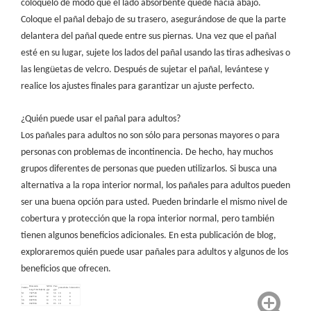
colóquelo de modo que el lado absorbente quede hacia abajo.
Coloque el pañal debajo de su trasero, asegurándose de que la parte
delantera del pañal quede entre sus piernas. Una vez que el pañal
esté en su lugar, sujete los lados del pañal usando las tiras adhesivas o
las lengüetas de velcro. Después de sujetar el pañal, levántese y
realice los ajustes finales para garantizar un ajuste perfecto.
¿Quién puede usar el pañal para adultos?
Los pañales para adultos no son sólo para personas mayores o para
personas con problemas de incontinencia. De hecho, hay muchos
grupos diferentes de personas que pueden utilizarlos. Si busca una
alternativa a la ropa interior normal, los pañales para adultos pueden
ser una buena opción para usted. Pueden brindarle el mismo nivel de
cobertura y protección que la ropa interior normal, pero también
tienen algunos beneficios adicionales. En esta publicación de blog,
exploraremos quién puede usar pañales para adultos y algunos de los
beneficios que ofrecen.
Dimensión
SAVIA
Peso
Tamaño
piezas/bolsa
bolsa/cartón
Largo*Ancho(mm)
g/pc
g/pc
M
760*590
10
56
10
8
L
800*710
12
62
10
8
SG
880*850
14
75
10
8
XL
960*850
16
85
10
8