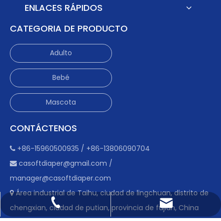
ENLACES RÁPIDOS
CATEGORIA DE PRODUCTO
Adulto
Bebé
Mascota
CONTÁCTENOS
+86-15960500935 / +86-13806090704

casoftdiaper@gmail.com
/

manager@casoftdiaper.com
Área industrial de Taihu, ciudad de lingchuan, distrito de

casoftdiaper@gmail.com
+86-15960500935
chengxian, ciudad de putian, provincia de fujian, China