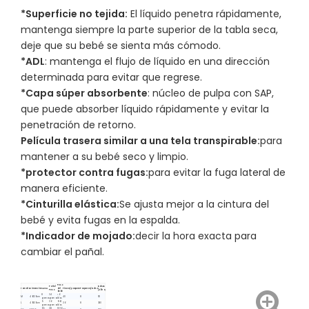
*Superficie no tejida:
El líquido penetra rápidamente,
mantenga siempre la parte superior de la tabla seca,
deje que su bebé se sienta más cómodo.
*ADL
: mantenga el flujo de líquido en una dirección
determinada para evitar que regrese.
*Capa súper absorbente
: núcleo de pulpa con SAP,
que puede absorber líquido rápidamente y evitar la
penetración de retorno.
Película trasera similar a una tela transpirable
:
para
mantener a su bebé seco y limpio.
*protector contra fugas
:
para evitar la fuga lateral de
manera eficiente.
*Cinturilla elástica
:
Se ajusta mejor a la cintura del
bebé y evita fugas en la espalda.
*Indicador de mojado
:
decir la hora exacta para
cambiar el pañal.
Peso
Pañal
Bolsas
Tamaño
Dimensión
SAVIA
del
Piezas/paquete
Paquetes/Bolsa
Peso
/40HQ
bebé
8
34
>6
M
46X39cm
40
8
110
gramos
gramos
kilos
9
36
9-14
L
49X39cm
36
8
280
gramos
gramos
kilos
9,5
38
10-16