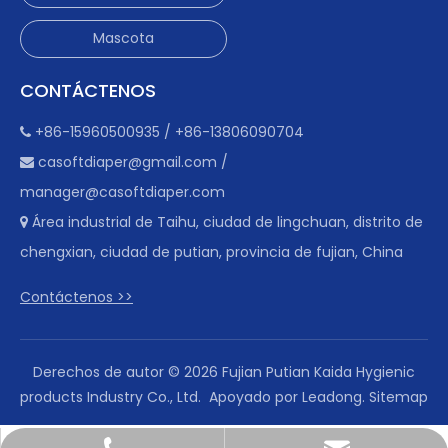
Mascota
CONTÁCTENOS
+86-15960500935 / +86-13806090704

casoftdiaper@gmail.com
/

manager@casoftdiaper.com
Área industrial de Taihu, ciudad de lingchuan, distrito de

chengxian, ciudad de putian, provincia de fujian, China
Contáctenos >>
Derechos de autor ©
2026
Fujian Putian Kaida Hygienic
products Industry Co., Ltd. Apoyado por
Leadong
.
Sitemap